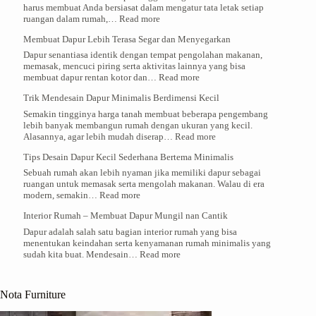
harus membuat Anda bersiasat dalam mengatur tata letak setiap
:
ruangan dalam rumah,…
Read more
Tips
Membuat Dapur Lebih Terasa Segar dan Menyegarkan
Membuat
Dapur
Dapur senantiasa identik dengan tempat pengolahan makanan,
Minimalis
memasak, mencuci piring serta aktivitas lainnya yang bisa
Di
:
membuat dapur rentan kotor dan…
Read more
Rumah
Membuat
Dengan
Trik Mendesain Dapur Minimalis Berdimensi Kecil
Dapur
Area
Lebih
Semakin tingginya harga tanah membuat beberapa pengembang
Terbatas
Terasa
lebih banyak membangun rumah dengan ukuran yang kecil.
Segar
:
Alasannya, agar lebih mudah diserap…
Read more
dan
Trik
Menyegarkan
Tips Desain Dapur Kecil Sederhana Bertema Minimalis
Mendesain
Dapur
Sebuah rumah akan lebih nyaman jika memiliki dapur sebagai
Minimalis
ruangan untuk memasak serta mengolah makanan. Walau di era
Berdimensi
:
modern, semakin…
Read more
Kecil
Tips
Interior Rumah – Membuat Dapur Mungil nan Cantik
Desain
Dapur
Dapur adalah salah satu bagian interior rumah yang bisa
Kecil
menentukan keindahan serta kenyamanan rumah minimalis yang
Sederhana
:
sudah kita buat. Mendesain…
Read more
Bertema
Interior
Minimalis
Rumah
–
Nota Furniture
Membuat
Dapur