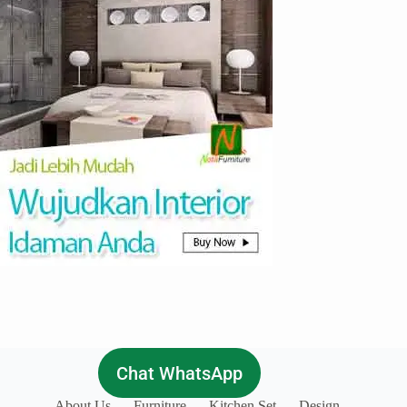
Mungil
nan
Cantik
Chat WhatsApp
About Us
Furniture
Kitchen Set
Design