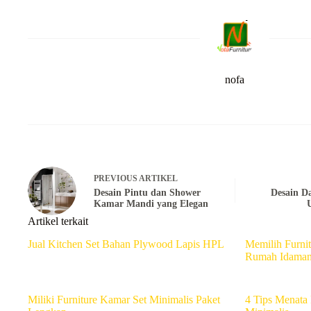
nofa
PREVIOUS
ARTIKEL
Desain Pintu dan Shower
Desain D
Kamar Mandi yang Elegan
Artikel terkait
Jual Kitchen Set Bahan Plywood Lapis HPL
Memilih Furni
Rumah Idama
Miliki Furniture Kamar Set Minimalis Paket
4 Tips Menata