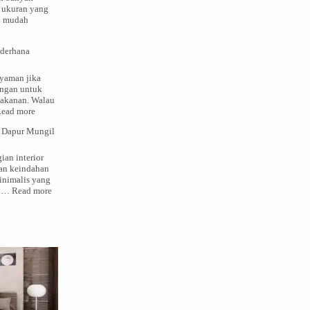
ukuran yang
ih mudah
ederhana
sain
alis
yaman jika
mensi
angan untuk
akanan. Walau
:
ead more
Tips
 Dapur Mungil
Desain
Dapur
Kecil
ian interior
Sederhana
an keindahan
Bertema
inimalis yang
Minimalis
:
in…
Read more
Interior
Rumah
–
Membuat
Dapur
Mungil
nan
Cantik