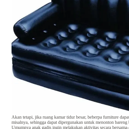
Akan tetapi, jika ruang kamar tidur besar, beberpa furniture da
misalnya, sehingga dapat dipergunakan untuk menonton bareng
Umumnya anak gadis ingin melakukan aktivitas secara bersama-