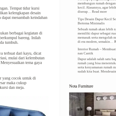
dan
membangun rumah dengan 
Menyegarkan
kecil. Alasannya, agar leb
gan. Tempat tidur kursi
:
diserap…
Read more
adikan kelengkapan desain
Trik
uga dapat menambah keindahan
Tips Desain Dapur Kecil S
Mende
Bertema Minimalis
Dapur
Minim
Sebuah rumah akan lebih n
Berdi
kan berbagai kegiatan di
memiliki dapur sebagai ru
Kecil
erkumpul bareng. Inilah
memasak serta mengolah m
di era modern, semakin…
R
nda tumbuh.
Interior Rumah – Membuat
a terbuat dari kayu, dicat
nan Cantik
iasi, mulai dari kelembutan
Dapur adalah salah satu bag
n. Menyesuaikan tema gaya
rumah yang bisa menentuk
serta kenyamanan rumah m
sudah kita buat. Mendesa
ur yang cocok untuk di
besar maka cukup
Nota Furniture
 kursi dan meja.