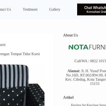
Chat Whats
tact Us
Testimoni
Gallery
Blog
Konsultasi Grat
About Us
ursi
engan Tempat Tidur Kursi
Call/WA :
0822 1015
Alamat
: Jl. H. Yusuf Po
No.16D, RT.002/RW.09, P
Kec. Ciledug, Kota Tanger
15153
Artikel
Kitchen Set Kinclong Seper