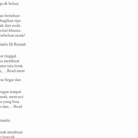
ps & Solusi
gan bertahun-
bagikan tips
ak dari noda
erial khusus.
 sebelum rusak!
malis Di Rumah
at tinggal
rus membuat
tur tata letak
:
ah,…
Read more
Tips
sa Segar dan
Membuat
Dapur
Minimalis
dengan tempat
Di
asak, mencuci
Rumah
ya yang bisa
Dengan
tor dan…
Read
Area
Terbatas
imalis
tanah membuat
h banyak