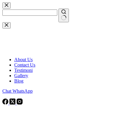
Skip
to
content
No
results
About Us
Contact Us
Testimoni
Gallery
Blog
Chat WhatsApp