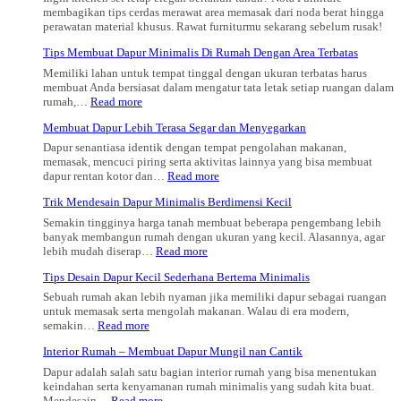
membagikan tips cerdas merawat area memasak dari noda berat hingga
perawatan material khusus. Rawat furniturmu sekarang sebelum rusak!
Tips Membuat Dapur Minimalis Di Rumah Dengan Area Terbatas
Memiliki lahan untuk tempat tinggal dengan ukuran terbatas harus
membuat Anda bersiasat dalam mengatur tata letak setiap ruangan dalam
:
rumah,…
Read more
Tips
Membuat Dapur Lebih Terasa Segar dan Menyegarkan
Membuat
Dapur
Dapur senantiasa identik dengan tempat pengolahan makanan,
Minimalis
memasak, mencuci piring serta aktivitas lainnya yang bisa membuat
Di
:
dapur rentan kotor dan…
Read more
Rumah
Membuat
Dengan
Trik Mendesain Dapur Minimalis Berdimensi Kecil
Dapur
Area
Lebih
Semakin tingginya harga tanah membuat beberapa pengembang lebih
Terbatas
Terasa
banyak membangun rumah dengan ukuran yang kecil. Alasannya, agar
Segar
:
lebih mudah diserap…
Read more
dan
Trik
Menyegarkan
Tips Desain Dapur Kecil Sederhana Bertema Minimalis
Mendesain
Dapur
Sebuah rumah akan lebih nyaman jika memiliki dapur sebagai ruangan
Minimalis
untuk memasak serta mengolah makanan. Walau di era modern,
Berdimensi
:
semakin…
Read more
Kecil
Tips
Interior Rumah – Membuat Dapur Mungil nan Cantik
Desain
Dapur
Dapur adalah salah satu bagian interior rumah yang bisa menentukan
Kecil
keindahan serta kenyamanan rumah minimalis yang sudah kita buat.
Sederhana
:
Mendesain…
Read more