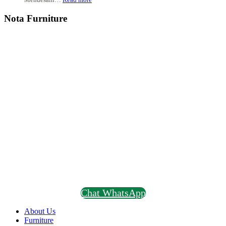
Bertema
Interior
Minimalis
Rumah
Nota Furniture
–
Membuat
Dapur
Mungil
nan
Cantik
Chat WhatsApp
About Us
Furniture