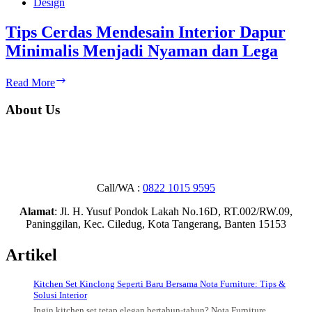
Design
Tips Cerdas Mendesain Interior Dapur
Minimalis Menjadi Nyaman dan Lega
Tips
Read More
Cerdas
Mendesain
About Us
Interior
Dapur
Minimalis
Menjadi
Nyaman
dan
Call/WA :
0822 1015 9595
Lega
Alamat
: Jl. H. Yusuf Pondok Lakah No.16D, RT.002/RW.09,
Paninggilan, Kec. Ciledug, Kota Tangerang, Banten 15153
Artikel
Kitchen Set Kinclong Seperti Baru Bersama Nota Furniture: Tips &
Solusi Interior
Ingin kitchen set tetap elegan bertahun-tahun? Nota Furniture