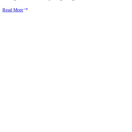
Tips
Read More
Memilih
Cat
untuk
Dapur
Minimalis
dengan
Warna
yang
Tepat