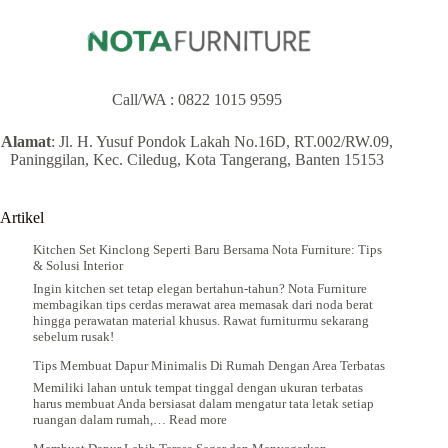
Anda
Masih
Mencari
Model
Gorden
Rumah
Call/WA :
0822 1015 9595
Minimalis
?
Alamat
: Jl. H. Yusuf Pondok Lakah No.16D, RT.002/RW.09,
Paninggilan, Kec. Ciledug, Kota Tangerang, Banten 15153
Artikel
Kitchen Set Kinclong Seperti Baru Bersama Nota Furniture: Tips
& Solusi Interior
Ingin kitchen set tetap elegan bertahun-tahun? Nota Furniture
membagikan tips cerdas merawat area memasak dari noda berat
hingga perawatan material khusus. Rawat furniturmu sekarang
sebelum rusak!
Tips Membuat Dapur Minimalis Di Rumah Dengan Area Terbatas
Memiliki lahan untuk tempat tinggal dengan ukuran terbatas
harus membuat Anda bersiasat dalam mengatur tata letak setiap
:
ruangan dalam rumah,…
Read more
Tips