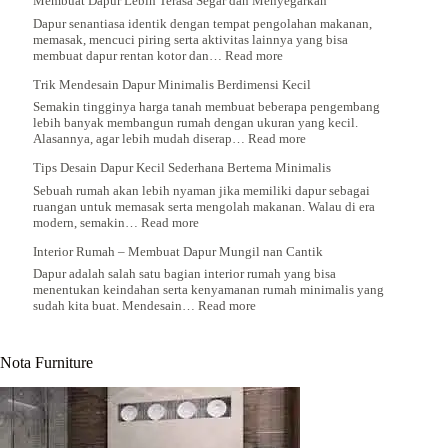
Membuat Dapur Lebih Terasa Segar dan Menyegarkan
Membuat
Dapur
Dapur senantiasa identik dengan tempat pengolahan makanan,
Minimalis
memasak, mencuci piring serta aktivitas lainnya yang bisa
Di
:
membuat dapur rentan kotor dan…
Read more
Rumah
Membuat
Dengan
Trik Mendesain Dapur Minimalis Berdimensi Kecil
Dapur
Area
Lebih
Semakin tingginya harga tanah membuat beberapa pengembang
Terbatas
Terasa
lebih banyak membangun rumah dengan ukuran yang kecil.
Segar
:
Alasannya, agar lebih mudah diserap…
Read more
dan
Trik
Menyegarkan
Tips Desain Dapur Kecil Sederhana Bertema Minimalis
Mendesain
Dapur
Sebuah rumah akan lebih nyaman jika memiliki dapur sebagai
Minimalis
ruangan untuk memasak serta mengolah makanan. Walau di era
Berdimensi
:
modern, semakin…
Read more
Kecil
Tips
Interior Rumah – Membuat Dapur Mungil nan Cantik
Desain
Dapur
Dapur adalah salah satu bagian interior rumah yang bisa
Kecil
menentukan keindahan serta kenyamanan rumah minimalis yang
Sederhana
:
sudah kita buat. Mendesain…
Read more
Bertema
Interior
Minimalis
Rumah
–
Nota Furniture
Membuat
Dapur
Mungil
nan
Cantik