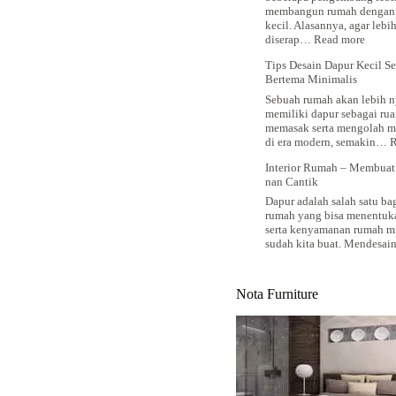
dan
membangun rumah dengan 
Menyegarkan
kecil. Alasannya, agar leb
:
diserap…
Read more
Trik
Tips Desain Dapur Kecil S
Mende
Bertema Minimalis
Dapur
Minim
Sebuah rumah akan lebih n
Berdi
memiliki dapur sebagai ru
Kecil
memasak serta mengolah m
di era modern, semakin…
R
Interior Rumah – Membuat
nan Cantik
Dapur adalah salah satu bag
rumah yang bisa menentuk
serta kenyamanan rumah m
sudah kita buat. Mendesa
Nota Furniture