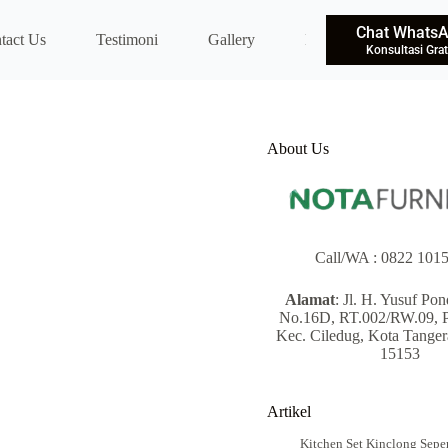
Chat Whats
tact Us
Testimoni
Gallery
Blog
Konsultasi Grat
About Us
Call/WA :
0822 1015
Alamat
: Jl. H. Yusuf Po
No.16D, RT.002/RW.09, P
Kec. Ciledug, Kota Tanger
15153
Artikel
Kitchen Set Kinclong Seper