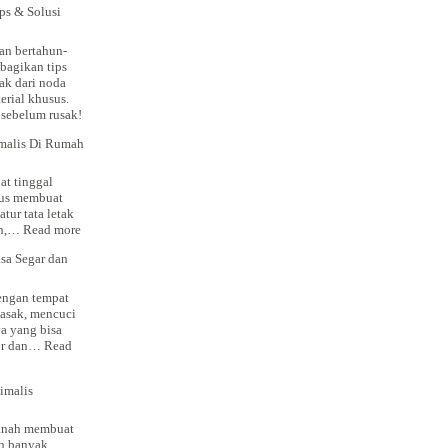
ps & Solusi
gan bertahun-
bagikan tips
ak dari noda
erial khusus.
 sebelum rusak!
malis Di Rumah
at tinggal
rus membuat
tur tata letak
:
ah,…
Read more
Tips
sa Segar dan
Membuat
Dapur
Minimalis
dengan tempat
Di
asak, mencuci
Rumah
ya yang bisa
Dengan
tor dan…
Read
Area
Terbatas
imalis
tanah membuat
h banyak