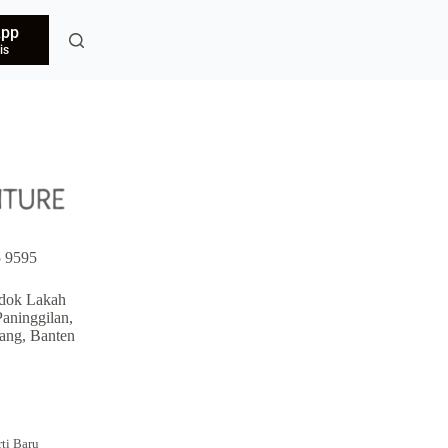
App
is
 9595
ndok Lakah
aninggilan,
ang, Banten
ti Baru