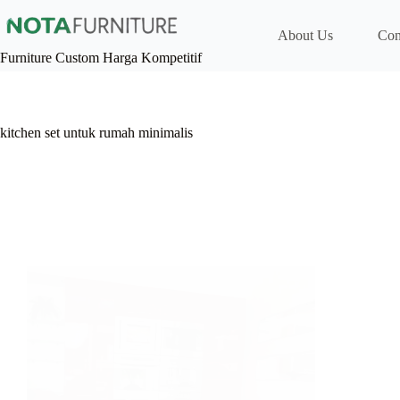
Skip
to
About Us
Con
content
Furniture Custom Harga Kompetitif
kitchen set untuk rumah minimalis