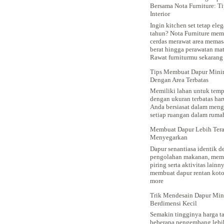
Bersama Nota Furniture: Ti
Interior
Ingin kitchen set tetap ele
tahun? Nota Furniture mem
cerdas merawat area memas
berat hingga perawatan mat
Rawat furniturmu sekarang
Tips Membuat Dapur Mini
Dengan Area Terbatas
Memiliki lahan untuk temp
dengan ukuran terbatas ha
Anda bersiasat dalam menga
setiap ruangan dalam rum
Membuat Dapur Lebih Tera
Menyegarkan
Dapur senantiasa identik 
pengolahan makanan, mem
piring serta aktivitas lainn
membuat dapur rentan ko
:
more
Membuat
Trik Mendesain Dapur Min
Dapur
Berdimensi Kecil
Lebih
Terasa
Semakin tingginya harga 
Segar
beberapa pengembang lebi