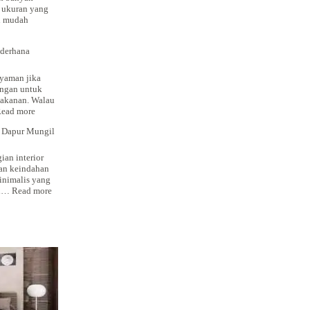
ukuran yang
ih mudah
ederhana
sain
alis
yaman jika
mensi
angan untuk
akanan. Walau
:
ead more
Tips
 Dapur Mungil
Desain
Dapur
Kecil
ian interior
Sederhana
an keindahan
Bertema
inimalis yang
Minimalis
:
in…
Read more
Interior
Rumah
–
Membuat
Dapur
Mungil
nan
Cantik