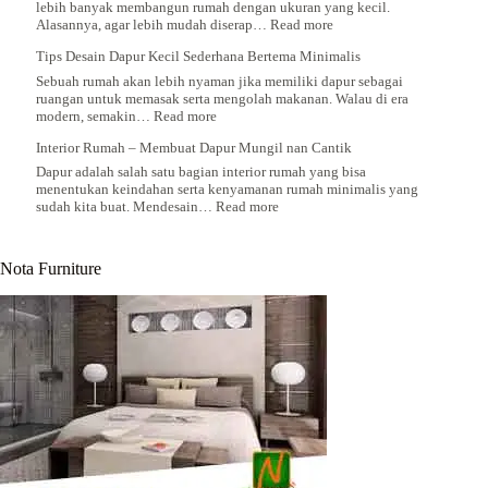
Terasa
lebih banyak membangun rumah dengan ukuran yang kecil.
Segar
:
Alasannya, agar lebih mudah diserap…
Read more
dan
Trik
Menyegarkan
Tips Desain Dapur Kecil Sederhana Bertema Minimalis
Mendesain
Dapur
Sebuah rumah akan lebih nyaman jika memiliki dapur sebagai
Minimalis
ruangan untuk memasak serta mengolah makanan. Walau di era
Berdimensi
:
modern, semakin…
Read more
Kecil
Tips
Interior Rumah – Membuat Dapur Mungil nan Cantik
Desain
Dapur
Dapur adalah salah satu bagian interior rumah yang bisa
Kecil
menentukan keindahan serta kenyamanan rumah minimalis yang
Sederhana
:
sudah kita buat. Mendesain…
Read more
Bertema
Interior
Minimalis
Rumah
–
Nota Furniture
Membuat
Dapur
Mungil
nan
Cantik