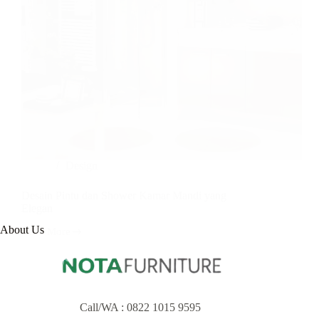
Design
Desain Pintu dan Shower Kamar Mandi yang
Elegan
About Us
Read More
Desain
Pintu
dan
Shower
Kamar
Mandi
Call/WA :
0822 1015 9595
yang