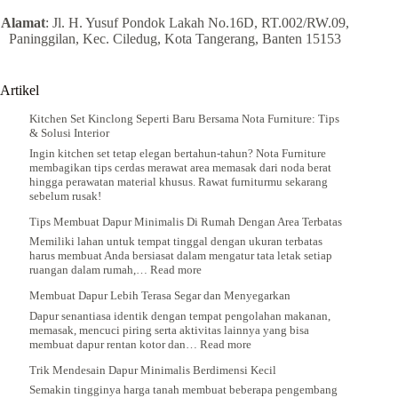
Elegan
Alamat
: Jl. H. Yusuf Pondok Lakah No.16D, RT.002/RW.09,
Paninggilan, Kec. Ciledug, Kota Tangerang, Banten 15153
Artikel
Kitchen Set Kinclong Seperti Baru Bersama Nota Furniture: Tips
& Solusi Interior
Ingin kitchen set tetap elegan bertahun-tahun? Nota Furniture
membagikan tips cerdas merawat area memasak dari noda berat
hingga perawatan material khusus. Rawat furniturmu sekarang
sebelum rusak!
Tips Membuat Dapur Minimalis Di Rumah Dengan Area Terbatas
Memiliki lahan untuk tempat tinggal dengan ukuran terbatas
harus membuat Anda bersiasat dalam mengatur tata letak setiap
:
ruangan dalam rumah,…
Read more
Tips
Membuat Dapur Lebih Terasa Segar dan Menyegarkan
Membuat
Dapur
Dapur senantiasa identik dengan tempat pengolahan makanan,
Minimalis
memasak, mencuci piring serta aktivitas lainnya yang bisa
Di
:
membuat dapur rentan kotor dan…
Read more
Rumah
Membuat
Dengan
Trik Mendesain Dapur Minimalis Berdimensi Kecil
Dapur
Area
Lebih
Semakin tingginya harga tanah membuat beberapa pengembang
Terbatas