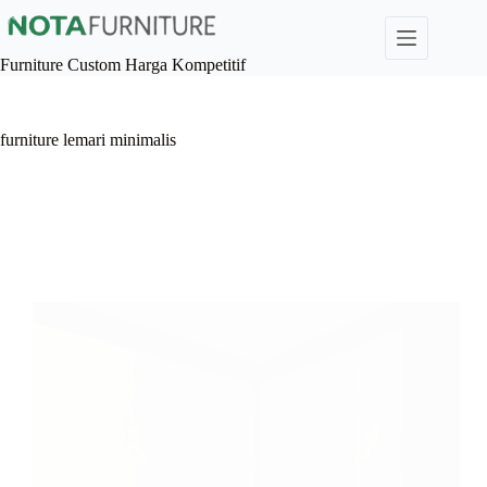
Skip
to
content
Furniture Custom Harga Kompetitif
furniture lemari minimalis