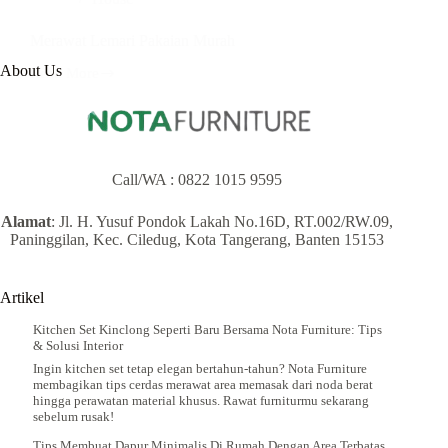
Merawat Lemari Pakaian Murah
About Us
Read More
Merawat
Lemari
Pakaian
Murah
Call/WA :
0822 1015 9595
Alamat
: Jl. H. Yusuf Pondok Lakah No.16D, RT.002/RW.09,
Paninggilan, Kec. Ciledug, Kota Tangerang, Banten 15153
Artikel
Kitchen Set Kinclong Seperti Baru Bersama Nota Furniture: Tips
& Solusi Interior
Ingin kitchen set tetap elegan bertahun-tahun? Nota Furniture
membagikan tips cerdas merawat area memasak dari noda berat
hingga perawatan material khusus. Rawat furniturmu sekarang
sebelum rusak!
Tips Membuat Dapur Minimalis Di Rumah Dengan Area Terbatas