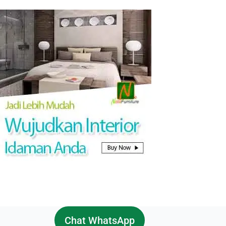
Membuat
Dapur
Mungil
nan
Cantik
Chat WhatsApp