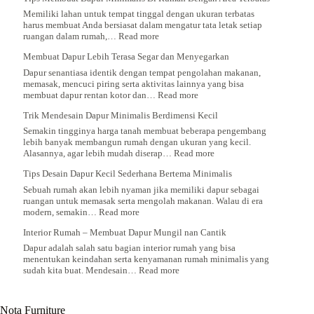
Memiliki lahan untuk tempat tinggal dengan ukuran terbatas
harus membuat Anda bersiasat dalam mengatur tata letak setiap
:
ruangan dalam rumah,…
Read more
Tips
Membuat Dapur Lebih Terasa Segar dan Menyegarkan
Membuat
Dapur
Dapur senantiasa identik dengan tempat pengolahan makanan,
Minimalis
memasak, mencuci piring serta aktivitas lainnya yang bisa
Di
:
membuat dapur rentan kotor dan…
Read more
Rumah
Membuat
Dengan
Trik Mendesain Dapur Minimalis Berdimensi Kecil
Dapur
Area
Lebih
Semakin tingginya harga tanah membuat beberapa pengembang
Terbatas
Terasa
lebih banyak membangun rumah dengan ukuran yang kecil.
Segar
:
Alasannya, agar lebih mudah diserap…
Read more
dan
Trik
Menyegarkan
Tips Desain Dapur Kecil Sederhana Bertema Minimalis
Mendesain
Dapur
Sebuah rumah akan lebih nyaman jika memiliki dapur sebagai
Minimalis
ruangan untuk memasak serta mengolah makanan. Walau di era
Berdimensi
:
modern, semakin…
Read more
Kecil
Tips
Interior Rumah – Membuat Dapur Mungil nan Cantik
Desain
Dapur
Dapur adalah salah satu bagian interior rumah yang bisa
Kecil
menentukan keindahan serta kenyamanan rumah minimalis yang
Sederhana
:
sudah kita buat. Mendesain…
Read more
Bertema
Interior
Minimalis
Rumah
–
Nota Furniture