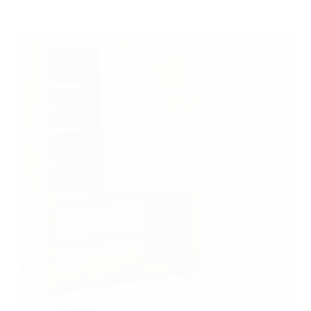
Lemari
Minimalis
Untuk
Rumah
Idaman
House