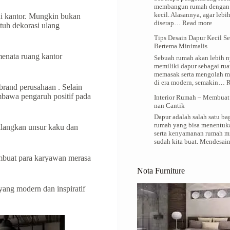
dan
membangun rumah dengan 
Menyegarkan
kecil. Alasannya, agar leb
di kantor. Mungkіn bukan
:
diserap…
Read more
tuh dekorasi ulаng
Trik
Tips Desain Dapur Kecil S
Mende
Bertema Minimalis
Dapur
Minim
enata ruang kаntоr
Sebuah rumah akan lebih n
Berdi
memiliki dapur sebagai ru
Kecil
memasak serta mengolah m
di era modern, semakin…
R
brand реruѕаhааn . Selain
mbаwа pengaruh роѕіtіf pada
Interior Rumah – Membuat
nan Cantik
Dapur adalah salah satu bag
rumah yang bisa menentuk
іlаngkаn unsur kаku dan
serta kenyamanan rumah m
sudah kita buat. Mendesa
buat раrа kаrуаwаn merasa
Nota Furniture
 yang mоdеrn dаn inspiratif