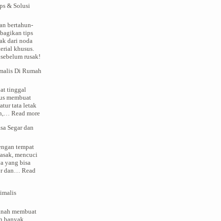
ps & Solusi
gan bertahun-
bagikan tips
ak dari noda
erial khusus.
 sebelum rusak!
malis Di Rumah
at tinggal
rus membuat
tur tata letak
:
ah,…
Read more
Tips
sa Segar dan
Membuat
Dapur
Minimalis
dengan tempat
Di
asak, mencuci
Rumah
ya yang bisa
Dengan
tor dan…
Read
Area
Terbatas
imalis
tanah membuat
h banyak