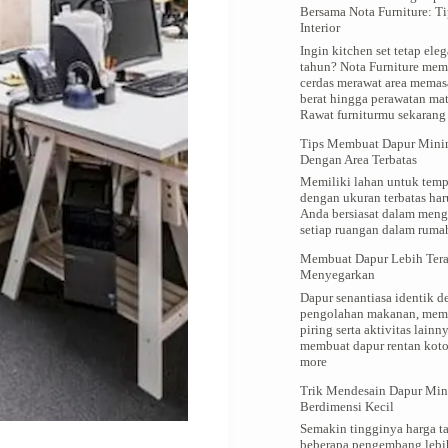
Bersama Nota Furniture: Ti
Interior
Ingin kitchen set tetap ele
tahun? Nota Furniture mem
cerdas merawat area memas
berat hingga perawatan mat
Rawat furniturmu sekarang
Tips Membuat Dapur Mini
Dengan Area Terbatas
Memiliki lahan untuk temp
dengan ukuran terbatas ha
Anda bersiasat dalam menga
setiap ruangan dalam rum
Membuat Dapur Lebih Tera
Menyegarkan
Dapur senantiasa identik 
pengolahan makanan, mem
piring serta aktivitas lainn
membuat dapur rentan ko
:
more
Membuat
Trik Mendesain Dapur Min
Dapur
Berdimensi Kecil
Lebih
Terasa
Semakin tingginya harga 
Segar
beberapa pengembang lebi