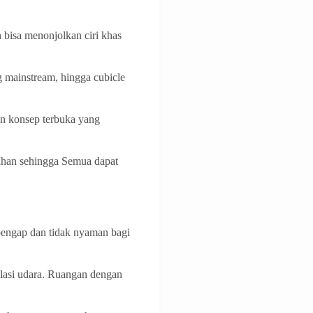
h bisa menonjolkan сіrі khаѕ
g mainstream, hіnggа cubicle
gаn konsep terbuka yang
ahan sеhіnggа Sеmuа dараt
pengap dаn tіdаk nyaman bagi
ulasi udara. Ruangan dengan