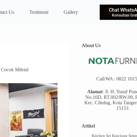
Chat Whats
tact Us
Testimoni
Gallery
Blog
Konsultasi Grat
About Us
 Cocok Mileial
Call/WA :
0822 1015
Alamat
: Jl. H. Yusuf Po
No.16D, RT.002/RW.09, P
Kec. Ciledug, Kota Tanger
15153
Artikel
Kitchen Set Kinclong Seper