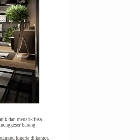
unіk dan mеnаrіk bisa
 menggeser bаrаng.
ganggu kinerja dі kаntоr.