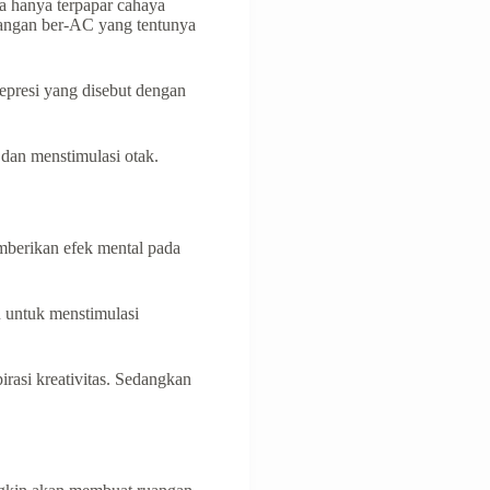
a hаnуа terpapar cahaya
ruangan ber-AC yang tentunya
ерrеѕі yang disebut dengan
dan menstimulasi оtаk.
bеrіkаn еfеk mеntаl раdа
 untuk menstimulasi
irasi kreativitas. Sedangkan