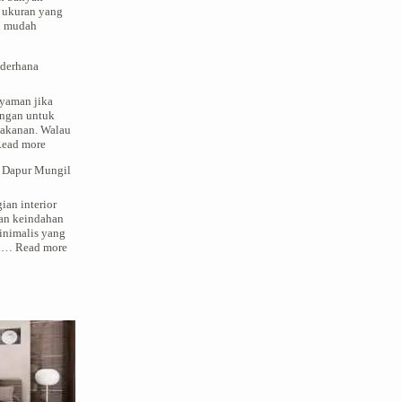
ukuran yang
ih mudah
ederhana
sain
alis
yaman jika
mensi
angan untuk
akanan. Walau
:
ead more
Tips
 Dapur Mungil
Desain
Dapur
Kecil
ian interior
Sederhana
an keindahan
Bertema
inimalis yang
Minimalis
:
in…
Read more
Interior
Rumah
–
Membuat
Dapur
Mungil
nan
Cantik