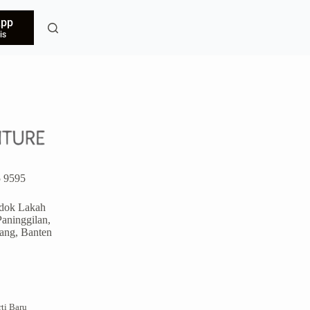
App
is
 9595
ndok Lakah
aninggilan,
ang, Banten
ti Baru